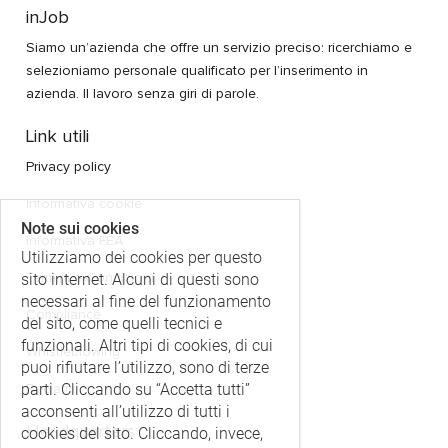
inJob
Siamo un’azienda che offre un servizio preciso: ricerchiamo e
selezioniamo personale qualificato per l’inserimento in
azienda. Il lavoro senza giri di parole.
Link utili
Privacy policy
Informativa cookie
Note sui cookies
Informativa FEA
Utilizziamo dei cookies per questo
sito internet. Alcuni di questi sono
Termini e Condizioni
necessari al fine del funzionamento
Compliance
del sito, come quelli tecnici e
funzionali. Altri tipi di cookies, di cui
Whistleblowing
puoi rifiutare l’utilizzo, sono di terze
parti. Cliccando su “Accetta tutti”
Reclami
acconsenti all’utilizzo di tutti i
Headquarters
cookies del sito. Cliccando, invece,