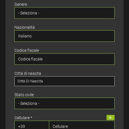
Genere
Regione/Cantone di residenza *
Nazionalità
Provincia di residenza
Provincia Di Residenza
Codice fiscale
CAP di residenza
Città di nascita
Città di residenza
Città Di Nascita
Città Di Residenza
Stato civile
Indirizzo di residenza
Cellulare *