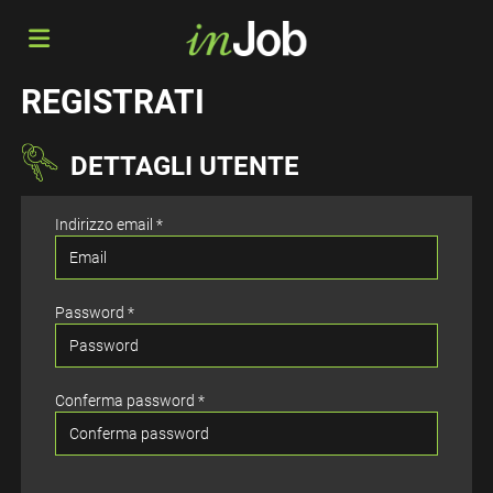
REGISTRATI
Torna
DETTAGLI UTENTE
alla
Offerte
Indirizzo email *
home
di
Registrati
Password *
lavoro
Login
Conferma password *
Lingua