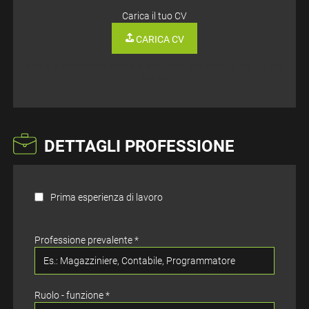
Carica il tuo CV
CARICA CV
2 Mb di dimensione massima, si accettano: .doc .docx .txt .odt .rtf .pdf
.png .jpg
DETTAGLI PROFESSIONE
Prima esperienza di lavoro
Professione prevalente
*
Ruolo - funzione *