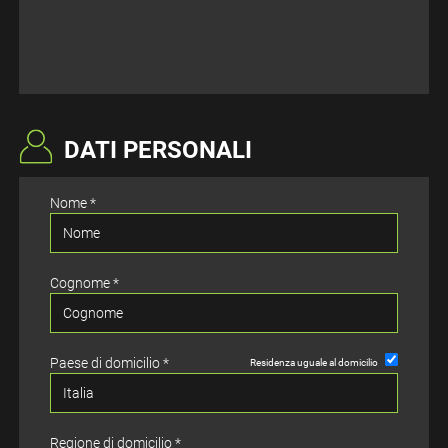
EN
FR
IT
DATI PERSONALI
Nome *
DE
ES
Cognome *
PT
Paese di domicilio *
Residenza uguale al domicilio
Regione di domicilio *